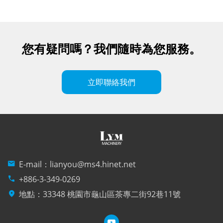
您有疑問嗎？我們隨時為您服務。
立即聯絡我們
mail
E-mail：
lianyou@ms4.hinet.net
phone
+886-3-349-0269
location_on
地點：33348 桃園市龜山區茶專二街92巷11號