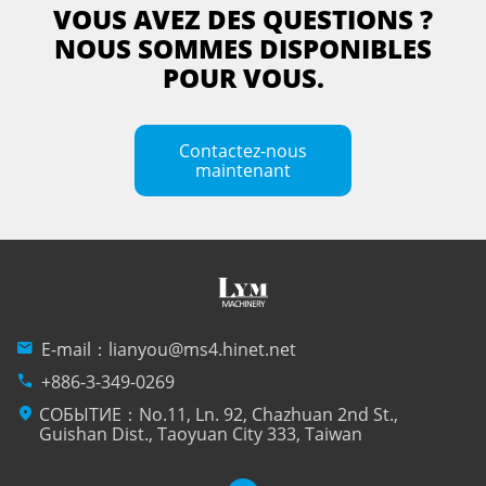
VOUS AVEZ DES QUESTIONS ?
NOUS SOMMES DISPONIBLES
POUR VOUS.
Contactez-nous
maintenant
mail
E-mail：
lianyou@ms4.hinet.net
phone
+886-3-349-0269
location_on
СОБЫТИЕ：No.11, Ln. 92, Chazhuan 2nd St.,
Guishan Dist., Taoyuan City 333, Taiwan