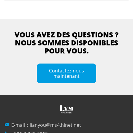
VOUS AVEZ DES QUESTIONS ?
NOUS SOMMES DISPONIBLES
POUR VOUS.
Contactez-nous
maintenant
mail
E-mail：
lianyou@ms4.hinet.net