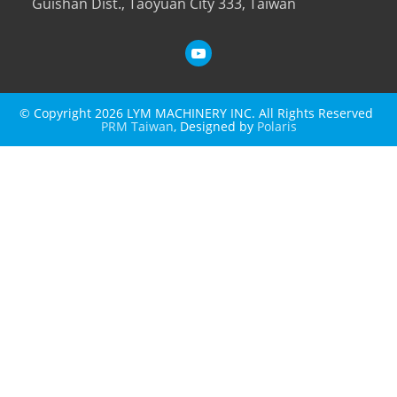
Guishan Dist., Taoyuan City 333, Taiwan
© Copyright 2026 LYM MACHINERY INC. All Rights Reserved
PRM Taiwan
, Designed by
Polaris