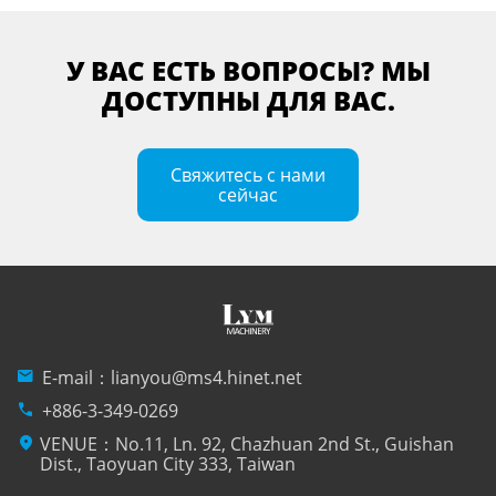
У ВАС ЕСТЬ ВОПРОСЫ? МЫ
ДОСТУПНЫ ДЛЯ ВАС.
Свяжитесь с нами
сейчас
mail
E-mail：
lianyou@ms4.hinet.net
phone
+886-3-349-0269
location_on
VENUE：No.11, Ln. 92, Chazhuan 2nd St., Guishan
Dist., Taoyuan City 333, Taiwan