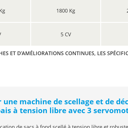
Kg
1800 Kg
V
5 CV
ES ET D’AMÉLIORATIONS CONTINUES, LES SPÉCIFI
r une machine de scellage et de dé
ais à tension libre avec 3 servomo
cation de sacs à fond scellé à tension libre et robus