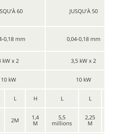
SQU'À 60
JUSQU'À 50
4-0,18 mm
0,04-0,18 mm
3 kW x 2
3,5 kW x 2
10 kW
10 kW
L
H
L
L
H
1,4
5,5
2,25
1,4
2M
M
millions
M
M
mi