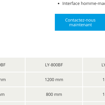
Interface homme-mac
Contactez-nous
maintenant
0BF
LY-800BF
L
 mm
1200 mm
1
mm
800 mm
1