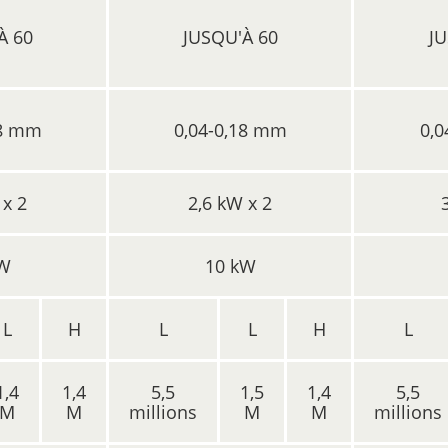
À 60
JUSQU'À 60
JU
18 mm
0,04-0,18 mm
0,0
 x 2
2,6 kW x 2
kW
10 kW
L
H
L
L
H
L
1,4
1,4
5,5
1,5
1,4
5,5
M
M
millions
M
M
millions