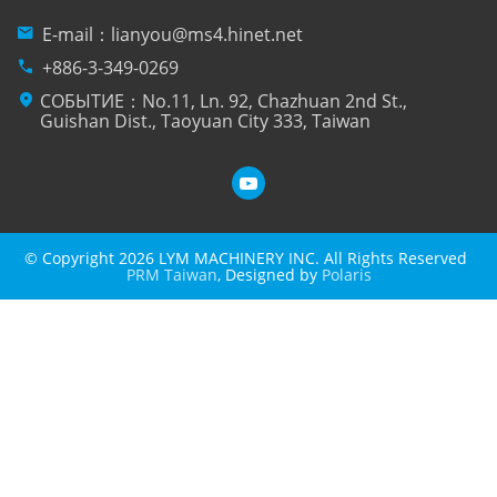
mail
E-mail：
lianyou@ms4.hinet.net
phone
+886-3-349-0269
location_on
СОБЫТИЕ：No.11, Ln. 92, Chazhuan 2nd St.,
Guishan Dist., Taoyuan City 333, Taiwan
© Copyright 2026 LYM MACHINERY INC. All Rights Reserved
PRM Taiwan
, Designed by
Polaris