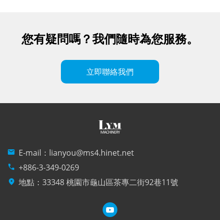
您有疑問嗎？我們隨時為您服務。
立即聯絡我們
mail
E-mail：
lianyou@ms4.hinet.net
phone
+886-3-349-0269
location_on
地點：33348 桃園市龜山區茶專二街92巷11號